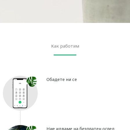
Как работим
Обадете ни се
1.
Ние идваме на безплатен оглед