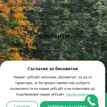
Изграждане на цветни композиции
Доставка на декоративни растения
Затревяване с райграс и тревен чим
Снегопочистване
КОНТАКТИ
0899 281 002
mbalevski@abv.bg
Съгласие за бисквитки
Нашият уебсайт използва „бисквитки“, за да се
гарантира, че Ви предоставяме най-добрите
възможности на нашия уебсайт и ни позволява да
подобряваме нашия уебсайт.
Научи повече
Всички права запазени ® 2026 | Greendream-
Отказвам
Разбирам и се съгласявам
bg.com | Разработка от
Webkings.bg