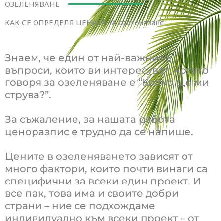
ОЗЕЛЕНЯВАНЕ
КАК СЕ ОПРЕДЕЛЯ ЦЕНАТА ЗА озеленяване
Знаем, че един от най-важните
въпроси, които ви интересуват, когато
говоря за озеленяване е “Колко ще ми
струва?”.
За съжаление, за нашата работа
ценоразпис е трудно да се напише.
Цените в озеленяването зависят от
много фактори, които почти винаги са
специфични за всеки един проект. И
все пак, това има и своите добри
страни – ние се подхождаме
индивидуално към всеки проект – от