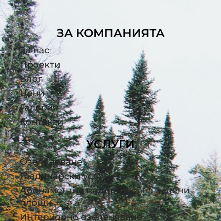
ЗА КОМПАНИЯТА
За нас
Проекти
Блог
Цени
Галерия
Контакти
УСЛУГИ
Озеленяване
Градинарски услуги
Абонаментна поддръжка на зелени
площи
Интериорно озеленяване